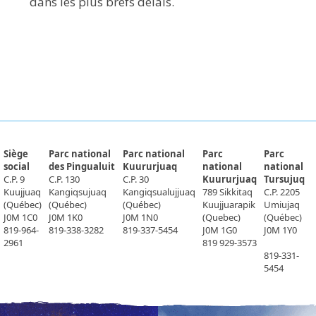
dans les plus brefs délais.
​Siège
Parc national
Parc national
Parc
Parc
social
des Pingualuit
Kuururjuaq
national
national
C.P. 9
C.P. 130
C.P. 30
Kuururjuaq
Tursujuq
Kuujjuaq
Kangiqsujuaq
Kangiqsualujjuaq
789 Sikkitaq
C.P. 2205
(Québec)
(Québec)
(Québec)
Kuujjuarapik
Umiujaq
J0M 1C0
J0M 1K0​​​
J0M 1N0
(Quebec)
(Québec)
819-964-
819-338-3282
819-337-5454
J0M 1G0
J0M 1Y0
2961
819 929-3573
819-331-
5454