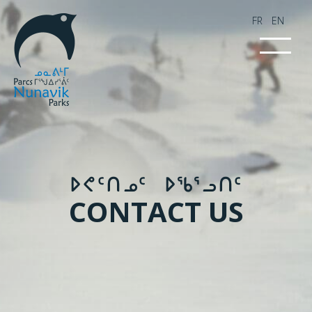
FR
EN
​ᐅᕙᑦᑎᓄᑦ ᐅᖃᕐᓗᑎᑦ​
CONTACT US