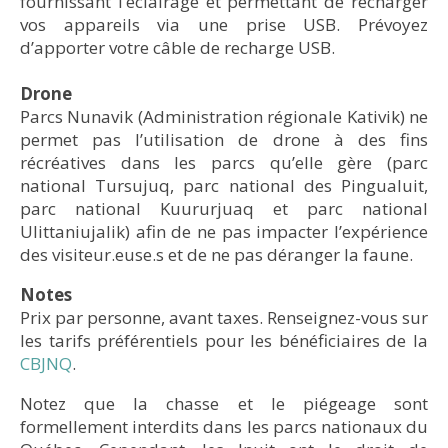
superposés et un lit simple. Chaque lit est équipé
fournissant l’éclairage et permettant de recharger
associated with the following items:
items to make sure you thought them through
d’un matelas et d’un oreiller.
vos appareils via une prise USB. Prévoyez
prior departure.
Plane tickets from Montreal/Québec to Nunavik
d’apporter votre câble de recharge USB.
Transportation fees from the park's adjacent community to
• Une cabine avec une cuisine tout équipée avec
the Park (boat or chartered plane)
réfrigérateur et cuisinière au propane, une table à
Drone
Lodging fees in the community (hotels)
manger et une chambre avec deux lits superposés.
Parcs Nunavik (Administration régionale Kativik) ne
Lodging fees in the Park (rustic camps)
Camping fees
permet pas l’utilisation de drone à des fins
• Toilette sèche à l’extérieur.
Fishing licence
récréatives dans les parcs qu’elle gère (parc
Park's access fee
national Tursujuq, parc national des Pingualuit,
Renting of material
De nombreuses casseroles et poêles sont
parc national Kuururjuaq et parc national
disponibles dans la cuisine.
Also, we strongly advise visitors to take an
Ulittaniujalik) afin de ne pas impacter l’expérience
Les draps, les taies d’oreiller et les sacs de
insurance policy covering air evacuation costs.
des visiteur.euse.s et de ne pas déranger la faune.
couchage ne sont pas fournis.
Notes
Prix par personne, avant taxes. Renseignez-vous sur
les tarifs préférentiels pour les bénéficiaires de la
CBJNQ
.
Notez que la chasse et le piégeage sont
formellement interdits dans les parcs nationaux du