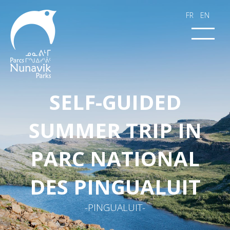
FR
EN
SELF-GUIDED
SUMMER TRIP IN
PARC NATIONAL
DES PINGUALUIT
-PINGUALUIT-