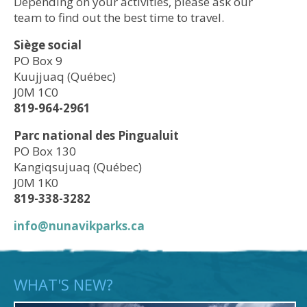
Depending on your activities, please ask our
team to find out the best time to travel.
Siège social
PO Box 9
Kuujjuaq (Québec)
J0M 1C0
819-964-2961
Parc national des Pingualuit
PO Box 130
Kangiqsujuaq (Québec)
J0M 1K0
819-338-3282
info@nunavikparks.ca
WHAT'S NEW?