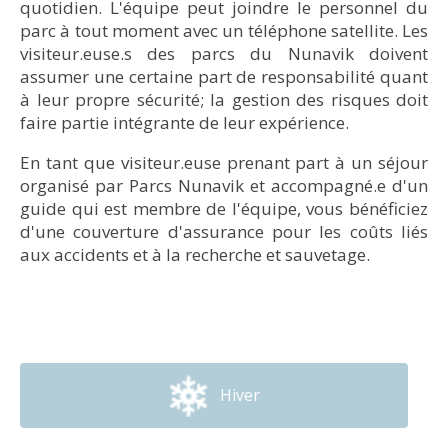
quotidien. L'équipe peut joindre le personnel du
d’électricité et d’un chauffage à l’huile, une grande
parc à tout moment avec un téléphone satellite. Les
cuisine et un dortoir, ainsi qu’une pièce centrale
visiteur.euse.s des parcs du Nunavik doivent
pour se rassembler).
assumer une certaine part de responsabilité quant
à leur propre sécurité; la gestion des risques doit
©Olivier Paradis
faire partie intégrante de leur expérience.
• Hébergement : camp Qurlutuarjuq (pourvu
En tant que visiteur.euse prenant part à un séjour
d’électricité et d’un chauffage à l’huile, une grande
organisé par Parcs Nunavik et accompagné.e d'un
cuisine et un dortoir, ainsi qu’une pièce centrale
guide qui est membre de l'équipe, vous bénéficiez
pour se rassembler)​.
d'une couverture d'assurance pour les coûts liés
aux accidents et à la recherche et sauvetage.
Hiver