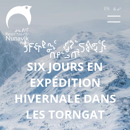
EN
wk4
​ᒪᓕᓚᐅᕆᑦ ᓯᕗᓪᓕᕕᓂᑦᑕ
ᑐᒥᖏᓐᓂᒃ ᖁᕐᓗᑐᐊᕐᔪᒧᑦ
ᑎᑭᓪᓗᑎᑦ​
SIX JOURS EN
EXPÉDITION
HIVERNALE DANS
LES TORNGAT
-KUURURJUAQ-