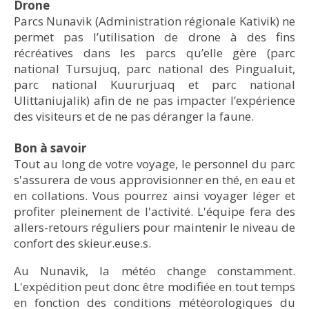
Départ du camp pour un retour vers
Drone
un décor toujours plus imposant : c’est l’entrée
chemin ancestral vers le Labrador. Cette vallée, qui
ascension sur les hauts plateaux qui bordent la
selon la météo et les aptitudes de chacun.e.
Kangiqsualujjuaq en motoneige (environ 5 heures)
Parcs Nunavik (Administration régionale Kativik) ne
dans les monts Torngat. Au camp Qurlutuarjuq,
contourne le mont Haywood (732 mètres), vous en
rivière André-Grenier sera aussi possible.
avec de nombreux arrêts pour observer les points
permet pas l’utilisation de drone à des fins
vous vous installerez confortablement et déposerez
mettra plein la vue. Pour ceux et celles qui le
de vue sur la rivière. De retour au village, vous
récréatives dans les parcs qu’elle gère (parc
vos bagages pour la semaine. Vous y trouverez une
désirent, il sera alors possible de pratiquer le ski
aurez l'opportunité de faire une dernière visite au
national Tursujuq, parc national des Pingualuit,
grande cuisine et un dortoir, ainsi qu’une pièce
de descente. ​
pavillon du parc pour un retour sur les moments
parc national Kuururjuaq et parc national
centrale chaleureuse pour y raconter les aventures
forts de la semaine avant de dire au revoir aux
Ulittaniujalik) afin de ne pas impacter l’expérience
de la journée et pour y préparer celles du
guides.
des visiteurs et de ne pas déranger la faune.
lendemain. ​
Bon à savoir
Tout au long de votre voyage, le personnel du parc
s'assurera de vous approvisionner en thé, en eau et
en collations. Vous pourrez ainsi voyager léger et
profiter pleinement de l'activité. L'équipe fera des
allers-retours réguliers pour maintenir le niveau de
© Martin Lévesques
© Bruno-Pierre Couture
confort des skieur.euse.s.
Au Nunavik, la météo change constamment.
L'expédition peut donc être modifiée en tout temps
©Olivier Paradis
en fonction des conditions météorologiques du