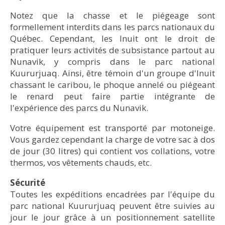
Notez que la chasse et le piégeage sont
formellement interdits dans les parcs nationaux du
Québec. Cependant, les Inuit ont le dro​it de
©Olivier Paradis
© Ulysse Lefebvre
pratiquer leurs activités de subsistance partout au
• Hébergement : camp Qurlutuarjuq (pourvu
Nunavik, y compris dans le parc national
d’électricité et d’un chauffage à l’huile, une grande
Kuururjuaq. Ainsi, être témoin d'un groupe d'Inuit
cuisine et un dortoir, ainsi qu’une pièce centrale
chassant le caribou, le phoque annelé ou piégeant
pour se rassembler).
le renard peut faire partie intégrante de
l'expérience des parcs du Nunavik.
© Olivier Paradis
Votre équipement est transporté par motoneige.
Vous gardez cependant la charge de votre sac à dos
de jour (30 litres) qui contient vos collations, votre
thermos, vos vêtements chauds, etc.​
Sécurité
Toutes les expéditions encadrées par l'équipe du
© Dominique Paradis
parc national Kuururjuaq peuvent ​être suivies au
jour le jour grâce à un positionnement satellite
• Hébergement : camp Qurlutuarjuq (pourvu