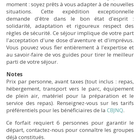
• Hébergement : camp Qurlutuarjuq (pourvu
moment : soyez prêts à vous adapter à de nouvelles
d’électricité et d’un chauffage à l’huile, une grande
situations. Cette expédition exceptionnelle
cuisine et un dortoir, ainsi qu’une pièce centrale
© Olivier Paradis
© Olivier Paradis
demande d'être dans le bon état d'esprit :
pour se rassembler).
solidarité, adaptation et rigoureux respect des
règles de sécurité. Ce séjour implique de votre part
l'acceptation d'une dose d'aventure et d'imprévus.
Vous pouvez vous fier entièrement à l'expertise et
au savoir-faire de vos guides pour tirer le meilleur
parti de votre séjour.
© Olivier Paradis
© Olivier Paradis
Notes
Prix par personne, avant taxes (tout inclus : repas,
hébergement, transport vers le parc, équipement
de plein air, matériel pour la préparation et le
service des repas). Renseignez-vous sur les tarifs
préférentiels pour les bénéficiaires de la
CBJNQ
.
©Olivier Paradis
© Marie-Andrée Fortin
Ce forfait requiert 6 personnes pour garantir le
départ, contactez-nous pour connaître les groupes
déjà constitués.