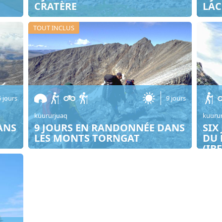
CRATÈRE
LAC
TOUT INCLUS
6 jours
9 jours
kuururjuaq
kuuru
ANS
9 JOURS EN RANDONNÉE DANS
SIX
LES MONTS TORNGAT
DU 
(IB