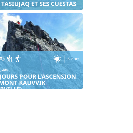
 TASIUJAQ ET SES CUESTAS
6 jours
rjuaq
 JOURS POUR L'ASCENSION
MONT KAUVVIK
ERVILLE)