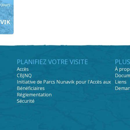
9 jours
VIK
PLANIFIEZ VOTRE VISITE
PLUS
Accès
À prop
CBJNQ
Docum
Initiative de Parcs Nunavik pour l'Accès aux
Liens
Bénéficiaires
Demand
Réglementation
Sécurité