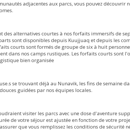
unautés adjacentes aux parcs, vous pouvez découvrir no
nomes.
nt des alternatives courtes à nos forfaits immersifs de se
parts sont disponibles depuis Kuujjuaq et depuis les c
faits courts sont formés de groupe de six à huit personn
nt dans nos camps rustiques. Les forfaits courts sont l'o
ogistique bien organisée
use.s se trouvant déjà au Nunavik, les fins de semaine da
 douces guidées par nos équipes locales.
voudraient visiter les parcs avec une dose d'aventure supp
ée de votre séjour est ajustée en fonction de votre proj
'assurer que vous remplissez les conditions de sécurité n