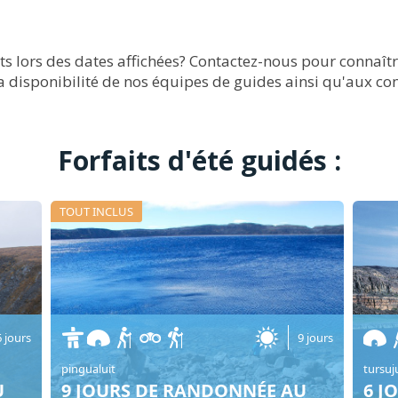
ts lors des dates affichées? Contactez-nous pour connaîtr
la disponibilité de nos équipes de guides ainsi qu'aux co
Forfaits d'été guidés :
TOUT INCLUS
6 jours
9 jours
pingualuit
tursuj
U
9 JOURS DE RANDONNÉE AU
6 J