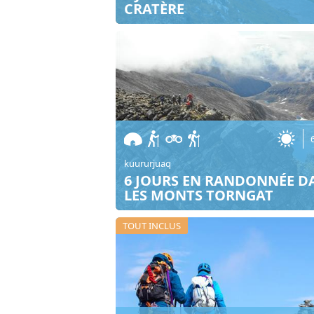
CRATÈRE
kuururjuaq
6 JOURS EN RANDONNÉE D
LES MONTS TORNGAT
TOUT INCLUS