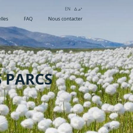
EN
wk4
lles
FAQ
Nous contacter
S PARCS